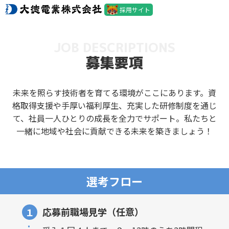
採用サイト
採用サイトHOME
社長からのメッセージ
JOB DESCRIPTIONS
募集要項
若手社員による座談会
先輩からのメッセージ
未来を照らす技術者を育てる環境がここにあります。資
格取得支援や手厚い福利厚生、充実した研修制度を通じ
大徳電業を支える女性社員
て、社員一人ひとりの成長を全力でサポート。私たちと
一緒に地域や社会に貢献できる未来を築きましょう！
大徳電業のリアル
サポート体制
選考フロー
募集要項
応募前職場見学（任意）
１
Instagram
会社サイト