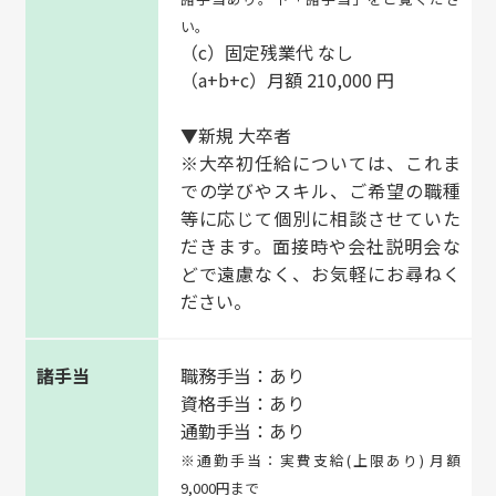
い。
（c）固定残業代 なし
（a+b+c）月額 210,000 円
▼新規 大卒者
※大卒初任給については、これま
での学びやスキル、ご希望の職種
等に応じて個別に相談させていた
だきます。面接時や会社説明会な
どで遠慮なく、お気軽にお尋ねく
ださい。
諸手当
職務手当：あり
資格手当：あり
通勤手当：あり
※通勤手当：実費支給(上限あり) 月額
9,000円まで